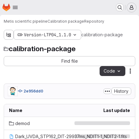
Homepage
Skip to main content
M
Metis scientific pipeline
Calibration package
Repository
Version-LTP04_1.1.0
calibration-package
calibration-package
Find file
Code
Act
History
2e956dd0
Name
Last update
demod
Dark_UVDA_STP162_DIT-29937ms_NDIT1-1_NDIT2-1.fits